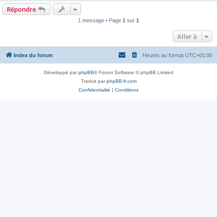
Répondre
1 message • Page
1
sur
1
Aller à
Index du forum
Heures au format
UTC+01:00
Développé par
phpBB
® Forum Software © phpBB Limited
Traduit par
phpBB-fr.com
Confidentialité
|
Conditions