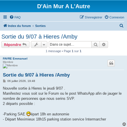
D'Ain Mur A L'Autre
FAQ
S’enregistrer
Connexion
R
Index du forum
Sorties
e
Sortie du 9/07 à Hieres /Amby
c
Rechercher
Recherche 
Répondre
h
1 message • Page
1
sur
1
e
FAVRE Emmanuel
r
Membre
c
h
Sortie du 9/07 à Hieres /Amby
e
M
06 juillet 2026, 19:48
e
r
s
Nouvelle sortie à Hieres le jeudi 9/07 .
s
Manifestez vous soit sur le Forum ou le post WhatsApp afin de jauger le
a
g
nombre de personnes que nous serins SVP.
e
2 départs possible :
-Parking SAE
épart 18h en autonomie
- Départ Meximieux 18h15 parking station service Intermarcher