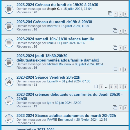
2023-2024 Créneau du lundi de 19h30 à 21h30
Dernier message par
Steph G
«
15 juillet 2024, 17:04
Réponses :
20
1
2
3
2023-204 Créneau du mardi de19h à 20h30
Dernier message par
hserrat
«
15 juillet 2024, 11:29
Réponses :
16
1
2
2023-2024 samedi 10h-11h30 séance famille
Dernier message par
remi
«
11 juillet 2024, 07:56
Réponses :
16
1
2
2023-2024 jeudi 18h30-20h30
débutants/experimentés/ados/famille damalo2
Dernier message par
Michael Bourloux
«
08 juillet 2024, 18:51
Réponses :
16
1
2
2023-2024 Séance Vendredi 20h-22h
Dernier message par
Lionel P
«
01 juillet 2024, 07:05
Réponses :
71
1
5
6
7
8
…
2023-2024 créneau débutants et confirmés du Jeudi 20h30 -
22h30
Dernier message par
lyo
«
30 juin 2024, 22:02
Réponses :
19
1
2
2023-2024 Séance adultes autonomes du mardi 20h/22h
Dernier message par
FAVRE Emmanuel
«
20 février 2024, 12:59
Réponses :
1
inscription 2023-2024