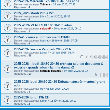
2025-2026 Mercredi 17h-18h30 Jeunes ados
Dernier message par
Toivane
«
24 juin 2026, 07:37
Réponses :
4
2025_2026 Mardi 20h à 22h
Dernier message par
Lily
«
01 avril 2026, 15:35
Réponses :
6
2025 -2026 VENDREDI 18h30-20h ados
Dernier message par
sylvainF
«
20 octobre 2025, 08:10
Réponses :
2
2025-26 cours automnes mardi19h00
Dernier message par
hserrat
«
16 février 2026, 07:05
Réponses :
6
2025-2026 Séance Vendredi 20h - 22 h
Dernier message par
Lionel P
«
24 juin 2026, 08:44
Réponses :
55
1
2
3
4
5
6
2025-2026 - jeudi 18h30-20h30 créneau adultes débutants &
experts - grands ados - famille damala2
Dernier message par
nathalie belamie
«
07 juillet 2026, 06:17
Réponses :
10
1
2
2025-2026 jeudi 20h30-22h30 Débutants/expérimentés/ grand
ado
Dernier message par
lyo
«
03 juin 2026, 17:06
Réponses :
4
2025-2026 lundi 19h 21h
Dernier message par
Simon
«
15 février 2026, 20:19
Réponses :
2