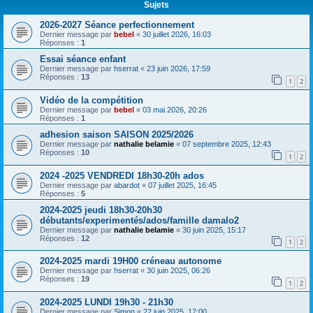
Sujets
2026-2027 Séance perfectionnement
Dernier message par
bebel
«
30 juillet 2026, 16:03
Réponses :
1
Essai séance enfant
Dernier message par
hserrat
«
23 juin 2026, 17:59
Réponses :
13
1
2
Vidéo de la compétition
Dernier message par
bebel
«
03 mai 2026, 20:26
Réponses :
1
adhesion saison SAISON 2025/2026
Dernier message par
nathalie belamie
«
07 septembre 2025, 12:43
Réponses :
10
1
2
2024 -2025 VENDREDI 18h30-20h ados
Dernier message par
abardot
«
07 juillet 2025, 16:45
Réponses :
5
2024-2025 jeudi 18h30-20h30
débutants/experimentés/ados/famille damalo2
Dernier message par
nathalie belamie
«
30 juin 2025, 15:17
Réponses :
12
1
2
2024-2025 mardi 19H00 créneau autonome
Dernier message par
hserrat
«
30 juin 2025, 06:26
Réponses :
19
1
2
2024-2025 LUNDI 19h30 - 21h30
Dernier message par
Simon
«
22 juin 2025, 17:00