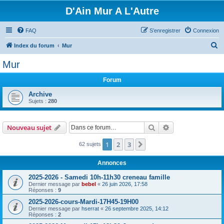
D'Ain Mur A L'Autre
FAQ
S’enregistrer
Connexion
R
Index du forum
Mur
e
Mur
c
Forum
h
e
Archive
Sujets :
280
r
c
Rechercher
Recherche avanc
Nouveau sujet
h
e
1
2
3
Suivante
62 sujets
r
Annonces
2025-2026 - Samedi 10h-11h30 creneau famille
Dernier message par
bebel
«
26 juin 2026, 17:58
Réponses :
9
2025-2026-cours-Mardi-17H45-19H00
Dernier message par
hserrat
«
26 septembre 2025, 14:12
Réponses :
2