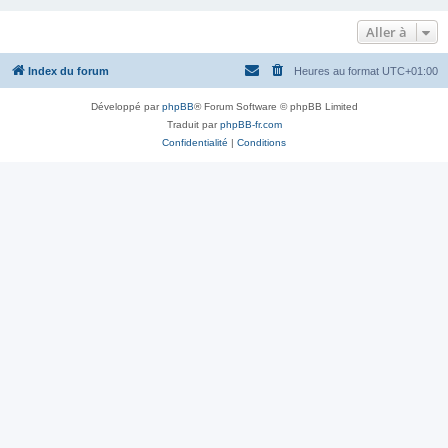
Aller à
Index du forum
Heures au format
UTC+01:00
Développé par
phpBB
® Forum Software © phpBB Limited
Traduit par
phpBB-fr.com
Confidentialité
|
Conditions