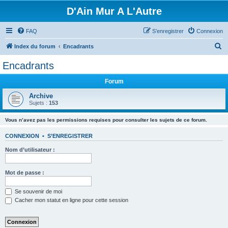
D'Ain Mur A L'Autre
FAQ
S’enregistrer
Connexion
R
Index du forum
Encadrants
e
Encadrants
c
Forum
h
e
Archive
Sujets :
153
r
c
Vous n’avez pas les permissions requises pour consulter les sujets de ce forum.
h
CONNEXION
•
S’ENREGISTRER
e
Nom d’utilisateur :
r
Mot de passe :
Se souvenir de moi
Cacher mon statut en ligne pour cette session