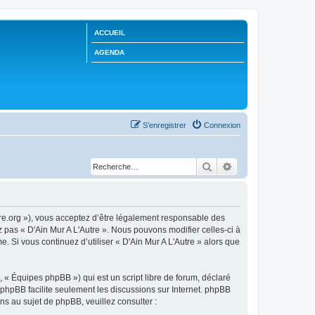
ACCUEIL
AGENDA
S’enregistrer
Connexion
Rechercher
Recherche avancée
utre.org »), vous acceptez d’être légalement responsable des
z pas « D'Ain Mur A L'Autre ». Nous pouvons modifier celles-ci à
. Si vous continuez d’utiliser « D'Ain Mur A L'Autre » alors que
 « Équipes phpBB ») qui est un script libre de forum, déclaré
l phpBB facilite seulement les discussions sur Internet. phpBB
 au sujet de phpBB, veuillez consulter :