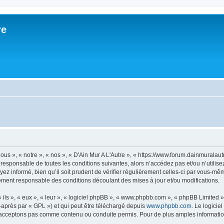
re
ous », « notre », « nos », « D'Ain Mur A L'Autre », « https://www.forum.dainmurala
responsable de toutes les conditions suivantes, alors n’accédez pas et/ou n’utilise
z informé, bien qu’il soit prudent de vérifier régulièrement celles-ci par vous-même
ement responsable des conditions découlant des mises à jour et/ou modifications.
ls », « eux », « leur », « logiciel phpBB », « www.phpbb.com », « phpBB Limited »,
-après par « GPL ») et qui peut être téléchargé depuis
www.phpbb.com
. Le logicie
acceptons pas comme contenu ou conduite permis. Pour de plus amples informations