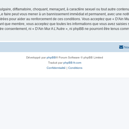
lgaire, diffamatoire, choquant, menaçant, à caractère sexuel ou tout autre contenu 
. Le faire peut vous mener à un bannissement immédiat et permanent, avec une notifi
rées pour aider au renforcement de ces conditions. Vous acceptez que « D'Ain Mur 
tant que membre, vous acceptez que toutes les informations que vous avez saisies
otre consentement, ni « D'Ain Mur A L'Autre », ni phpBB ne pourront être tenus com
Nou
Développé par
phpBB
® Forum Software © phpBB Limited
Traduit par
phpBB-fr.com
Confidentialité
|
Conditions