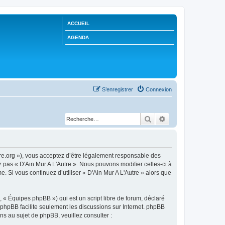
ACCUEIL
AGENDA
S’enregistrer
Connexion
Rechercher
Recherche avancée
utre.org »), vous acceptez d’être légalement responsable des
z pas « D'Ain Mur A L'Autre ». Nous pouvons modifier celles-ci à
. Si vous continuez d’utiliser « D'Ain Mur A L'Autre » alors que
 « Équipes phpBB ») qui est un script libre de forum, déclaré
l phpBB facilite seulement les discussions sur Internet. phpBB
 au sujet de phpBB, veuillez consulter :