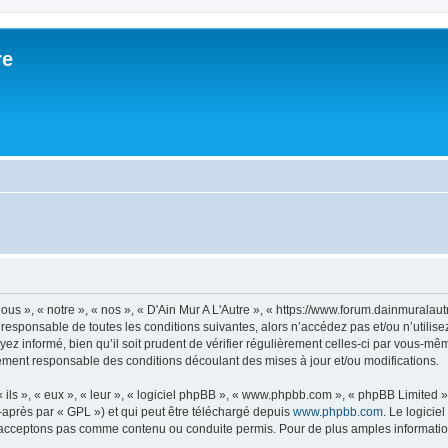
re
ous », « notre », « nos », « D'Ain Mur A L'Autre », « https://www.forum.dainmurala
responsable de toutes les conditions suivantes, alors n’accédez pas et/ou n’utilise
z informé, bien qu’il soit prudent de vérifier régulièrement celles-ci par vous-même
ement responsable des conditions découlant des mises à jour et/ou modifications.
ls », « eux », « leur », « logiciel phpBB », « www.phpbb.com », « phpBB Limited »,
-après par « GPL ») et qui peut être téléchargé depuis
www.phpbb.com
. Le logicie
acceptons pas comme contenu ou conduite permis. Pour de plus amples informations