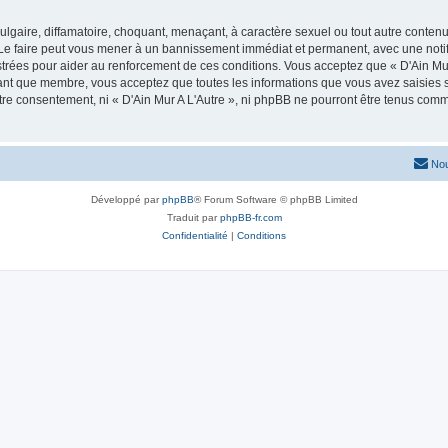
lgaire, diffamatoire, choquant, menaçant, à caractère sexuel ou tout autre contenu 
. Le faire peut vous mener à un bannissement immédiat et permanent, avec une notifi
rées pour aider au renforcement de ces conditions. Vous acceptez que « D'Ain Mur 
tant que membre, vous acceptez que toutes les informations que vous avez saisies
otre consentement, ni « D'Ain Mur A L'Autre », ni phpBB ne pourront être tenus com
Nou
Développé par
phpBB
® Forum Software © phpBB Limited
Traduit par
phpBB-fr.com
Confidentialité
|
Conditions