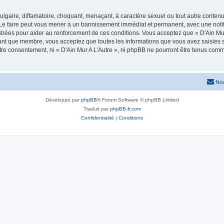
lgaire, diffamatoire, choquant, menaçant, à caractère sexuel ou tout autre contenu 
. Le faire peut vous mener à un bannissement immédiat et permanent, avec une notifi
rées pour aider au renforcement de ces conditions. Vous acceptez que « D'Ain Mur 
tant que membre, vous acceptez que toutes les informations que vous avez saisies
otre consentement, ni « D'Ain Mur A L'Autre », ni phpBB ne pourront être tenus com
Nou
Développé par
phpBB
® Forum Software © phpBB Limited
Traduit par
phpBB-fr.com
Confidentialité
|
Conditions