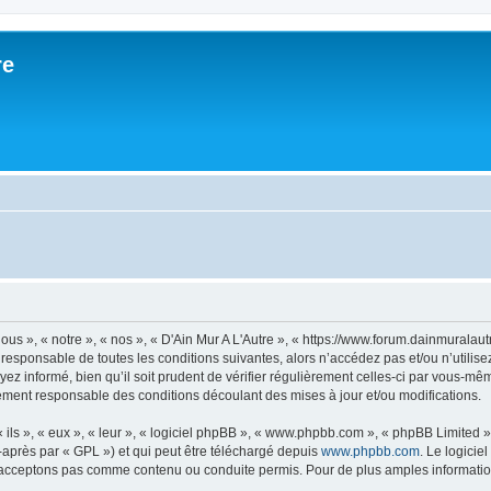
re
ous », « notre », « nos », « D'Ain Mur A L'Autre », « https://www.forum.dainmurala
responsable de toutes les conditions suivantes, alors n’accédez pas et/ou n’utilise
z informé, bien qu’il soit prudent de vérifier régulièrement celles-ci par vous-même
ement responsable des conditions découlant des mises à jour et/ou modifications.
ls », « eux », « leur », « logiciel phpBB », « www.phpbb.com », « phpBB Limited »,
-après par « GPL ») et qui peut être téléchargé depuis
www.phpbb.com
. Le logicie
acceptons pas comme contenu ou conduite permis. Pour de plus amples informations