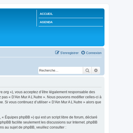
ACCUEIL
AGENDA
S’enregistrer
Connexion
Rechercher
Recherche avancée
utre.org »), vous acceptez d’être légalement responsable des
z pas « D'Ain Mur A L'Autre ». Nous pouvons modifier celles-ci à
. Si vous continuez d’utiliser « D'Ain Mur A L'Autre » alors que
 « Équipes phpBB ») qui est un script libre de forum, déclaré
l phpBB facilite seulement les discussions sur Internet. phpBB
 au sujet de phpBB, veuillez consulter :