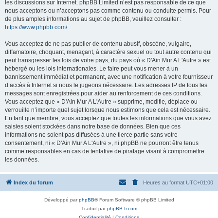
les discussions sur Internet. phpBB Limited n’est pas responsable de ce que
nous acceptons ou n’acceptons pas comme contenu ou conduite permis. Pour
de plus amples informations au sujet de phpBB, veuillez consulter :
https://www.phpbb.com/
.
Vous acceptez de ne pas publier de contenu abusif, obscène, vulgaire,
diffamatoire, choquant, menaçant, à caractère sexuel ou tout autre contenu qui
peut transgresser les lois de votre pays, du pays où « D'Ain Mur A L'Autre » est
hébergé ou les lois internationales. Le faire peut vous mener à un
bannissement immédiat et permanent, avec une notification à votre fournisseur
d’accès à Internet si nous le jugeons nécessaire. Les adresses IP de tous les
messages sont enregistrées pour aider au renforcement de ces conditions.
Vous acceptez que « D'Ain Mur A L'Autre » supprime, modifie, déplace ou
verrouille n’importe quel sujet lorsque nous estimons que cela est nécessaire.
En tant que membre, vous acceptez que toutes les informations que vous avez
saisies soient stockées dans notre base de données. Bien que ces
informations ne soient pas diffusées à une tierce partie sans votre
consentement, ni « D'Ain Mur A L'Autre », ni phpBB ne pourront être tenus
comme responsables en cas de tentative de piratage visant à compromettre
les données.
Index du forum
Heures au format
UTC+01:00
Développé par
phpBB
® Forum Software © phpBB Limited
Traduit par
phpBB-fr.com
Confidentialité
|
Conditions