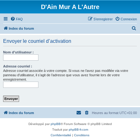
D'Ain Mur A L'Autre
FAQ
S’enregistrer
Connexion
R
Index du forum
e
Envoyer le courriel d’activation
c
h
Nom d’utilisateur :
e
r
Adresse courriel :
Adresse courriel associée à votre compte. Si vous ne l’avez pas modifiée via votre
c
panneau d’utilisateur, il s’agit de l’adresse que vous avez fournie lors de votre
enregistrement.
h
e
r
Index du forum
Heures au format
UTC+01:00
Développé par
phpBB
® Forum Software © phpBB Limited
Traduit par
phpBB-fr.com
Confidentialité
|
Conditions