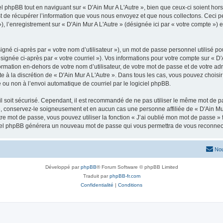
 phpBB tout en naviguant sur « D'Ain Mur A L'Autre », bien que ceux-ci soient hor
de récupérer l’information que vous nous envoyez et que nous collectons. Ceci peut 
 »), l’enregistrement sur « D'Ain Mur A L'Autre » (désignée ici par « votre compte »
gné ci-après par « votre nom d’utilisateur »), un mot de passe personnel utilisé po
ignée ci-après par « votre courriel »). Vos informations pour votre compte sur « D'
ation en-dehors de votre nom d’utilisateur, de votre mot de passe et de votre adre
te à la discrétion de « D'Ain Mur A L'Autre ». Dans tous les cas, vous pouvez choisi
 ou non à l’envoi automatique de courriel par le logiciel phpBB.
l soit sécurisé. Cependant, il est recommandé de ne pas utiliser le même mot de pas
», conservez-le soigneusement et en aucun cas une personne affiliée de « D'Ain Mu
re mot de passe, vous pouvez utiliser la fonction « J’ai oublié mon mot de passe 
logiciel phpBB générera un nouveau mot de passe qui vous permettra de vous reconnec
Nou
Développé par
phpBB
® Forum Software © phpBB Limited
Traduit par
phpBB-fr.com
Confidentialité
|
Conditions