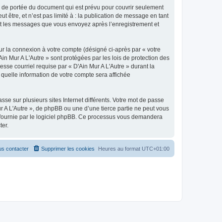
s de portée du document qui est prévu pour couvrir seulement
être, et n’est pas limité à : la publication de message en tant
) et les messages que vous envoyez après l’enregistrement et
ur la connexion à votre compte (désigné ci-après par « votre
Ain Mur A L'Autre » sont protégées par les lois de protection des
sse courriel requise par « D'Ain Mur A L'Autre » durant la
r quelle information de votre compte sera affichée
se sur plusieurs sites Internet différents. Votre mot de passe
r A L'Autre », de phpBB ou une d’une tierce partie ne peut vous
» fournie par le logiciel phpBB. Ce processus vous demandera
ter.
s contacter
Supprimer les cookies
Heures au format
UTC+01:00