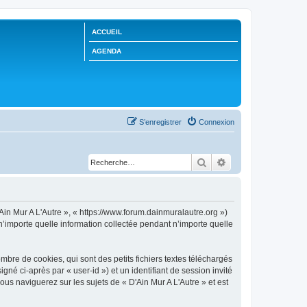
ACCUEIL
AGENDA
S’enregistrer
Connexion
Rechercher
Recherche avancée
'Ain Mur A L'Autre », « https://www.forum.dainmuralautre.org »)
n’importe quelle information collectée pendant n’importe quelle
bre de cookies, qui sont des petits fichiers textes téléchargés
gné ci-après par « user-id ») et un identifiant de session invité
us naviguerez sur les sujets de « D'Ain Mur A L'Autre » et est