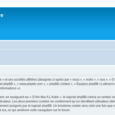
re
 » et ses sociétés affiliées (désignés ci-après par « nous », « notre », « nos », « D
giciel phpBB », « www.phpbb.com », « phpBB Limited », « Équipes phpBB ») utilisent 
informations »).
, en naviguant sur « D'Ain Mur A L'Autre », le logiciel phpBB créera un certain nom
inateur. Les deux premiers cookies ne contiennent qu’un identifiant utilisateur (dési
ement assignés par le logiciel phpBB. Un troisième cookie sera créé une fois que vo
z lus, ce qui améliore votre navigation sur le forum.