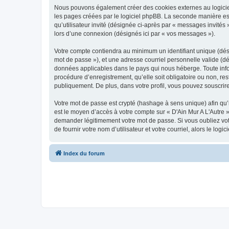
Nous pouvons également créer des cookies externes au logiciel
les pages créées par le logiciel phpBB. La seconde manière est 
qu’utilisateur invité (désignée ci-après par « messages invités
lors d’une connexion (désignés ici par « vos messages »).
Votre compte contiendra au minimum un identifiant unique (dési
mot de passe »), et une adresse courriel personnelle valide (dés
données applicables dans le pays qui nous héberge. Toute inform
procédure d’enregistrement, qu’elle soit obligatoire ou non, res
publiquement. De plus, dans votre profil, vous pouvez souscrire
Votre mot de passe est crypté (hashage à sens unique) afin qu’i
est le moyen d’accès à votre compte sur « D'Ain Mur A L'Autre 
demander légitimement votre mot de passe. Si vous oubliez vot
de fournir votre nom d’utilisateur et votre courriel, alors le 
Index du forum