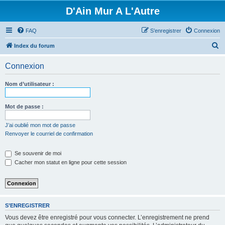
D'Ain Mur A L'Autre
FAQ
S’enregistrer
Connexion
R
Index du forum
e
Connexion
c
h
Nom d’utilisateur :
e
r
Mot de passe :
c
J’ai oublié mon mot de passe
h
Renvoyer le courriel de confirmation
e
Se souvenir de moi
r
Cacher mon statut en ligne pour cette session
S’ENREGISTRER
Vous devez être enregistré pour vous connecter. L’enregistrement ne prend