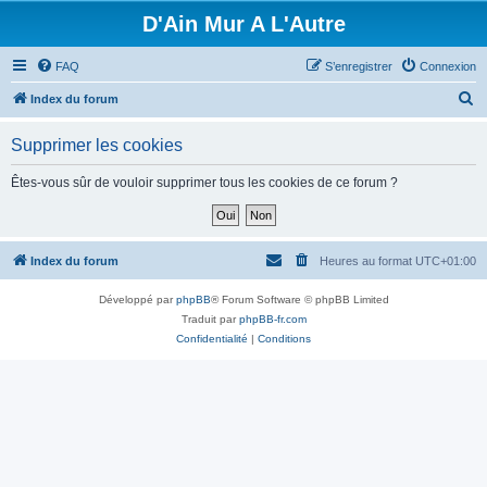
D'Ain Mur A L'Autre
FAQ
S’enregistrer
Connexion
R
Index du forum
e
Supprimer les cookies
c
h
Êtes-vous sûr de vouloir supprimer tous les cookies de ce forum ?
e
r
c
Index du forum
Heures au format
UTC+01:00
h
Développé par
phpBB
® Forum Software © phpBB Limited
e
Traduit par
phpBB-fr.com
r
Confidentialité
|
Conditions