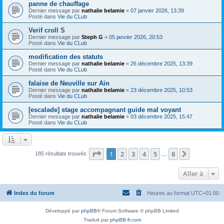
panne de chauffage
Dernier message par
nathalie belamie
«
07 janvier 2026, 13:39
Posté dans
Vie du CLub
Verif croll S
Dernier message par
Steph G
«
05 janvier 2026, 20:53
Posté dans
Vie du CLub
modification des statuts
Dernier message par
nathalie belamie
«
26 décembre 2025, 13:39
Posté dans
Vie du CLub
falaise de Neuville sur Ain
Dernier message par
nathalie belamie
«
23 décembre 2025, 10:53
Posté dans
Vie du CLub
[escalade] stage accompagnant guide mal voyant
Dernier message par
nathalie belamie
«
03 décembre 2025, 15:47
Posté dans
Vie du CLub
Page
1
sur
8
1
2
3
4
5
8
Suivante
185 résultats trouvés
…
Aller à
Index du forum
Heures au format
UTC+01:00
Développé par
phpBB
® Forum Software © phpBB Limited
Traduit par
phpBB-fr.com