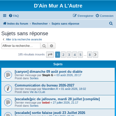
D'Ain Mur A L'Autre
FAQ
S’enregistrer
Connexion
R
Index du forum
Rechercher
Sujets sans réponse
e
Sujets sans réponse
c
Aller à la recherche avancée
h
Rechercher
Recherche avancée
e
Page
1
sur
8
1
2
3
4
5
8
Suivante
185 résultats trouvés
r
…
c
Sujets
h
[canyon] dimanche 09 août pont du diable
e
Dernier message par
Steph G
«
03 août 2026, 20:17
Posté dans
Sorties
r
Communication du bureau 2026-2027
Dernier message par
Maximilien.R
«
01 août 2026, 18:02
Posté dans
Vie du CLub
[escalade]pic de jallouvre, mardi 28 juillet [complète]
Dernier message par
bebel
«
27 juillet 2026, 21:17
Posté dans
Sorties
[escalade] sortie falaise jeudi 23 Juillet 2026