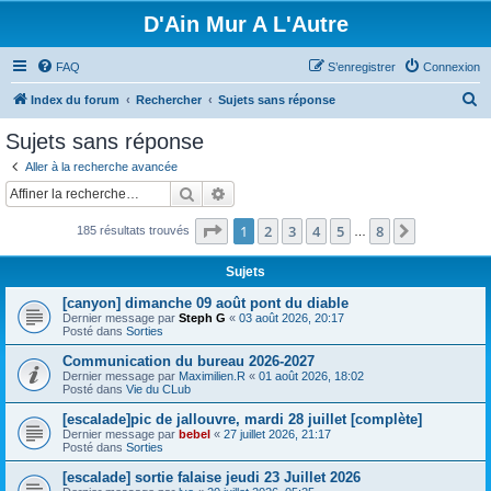
D'Ain Mur A L'Autre
FAQ
S’enregistrer
Connexion
R
Index du forum
Rechercher
Sujets sans réponse
e
Sujets sans réponse
c
Aller à la recherche avancée
h
Rechercher
Recherche avancée
e
Page
1
sur
8
1
2
3
4
5
8
Suivante
185 résultats trouvés
r
…
c
Sujets
h
[canyon] dimanche 09 août pont du diable
e
Dernier message par
Steph G
«
03 août 2026, 20:17
Posté dans
Sorties
r
Communication du bureau 2026-2027
Dernier message par
Maximilien.R
«
01 août 2026, 18:02
Posté dans
Vie du CLub
[escalade]pic de jallouvre, mardi 28 juillet [complète]
Dernier message par
bebel
«
27 juillet 2026, 21:17
Posté dans
Sorties
[escalade] sortie falaise jeudi 23 Juillet 2026