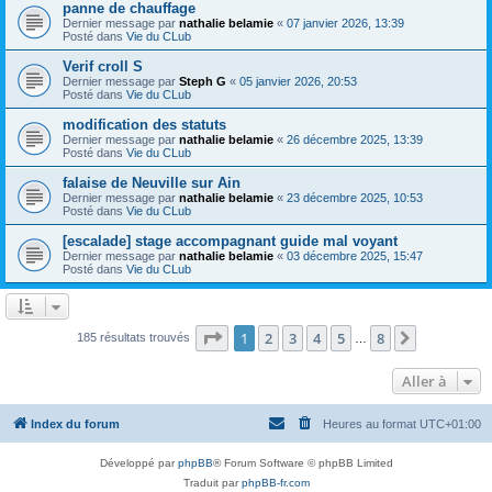
panne de chauffage
Dernier message par
nathalie belamie
«
07 janvier 2026, 13:39
Posté dans
Vie du CLub
Verif croll S
Dernier message par
Steph G
«
05 janvier 2026, 20:53
Posté dans
Vie du CLub
modification des statuts
Dernier message par
nathalie belamie
«
26 décembre 2025, 13:39
Posté dans
Vie du CLub
falaise de Neuville sur Ain
Dernier message par
nathalie belamie
«
23 décembre 2025, 10:53
Posté dans
Vie du CLub
[escalade] stage accompagnant guide mal voyant
Dernier message par
nathalie belamie
«
03 décembre 2025, 15:47
Posté dans
Vie du CLub
Page
1
sur
8
1
2
3
4
5
8
Suivante
185 résultats trouvés
…
Aller à
Index du forum
Heures au format
UTC+01:00
Développé par
phpBB
® Forum Software © phpBB Limited
Traduit par
phpBB-fr.com