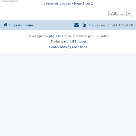
3 résultats trouvés • Page
1
sur
1
Aller à
Index du forum
Heures au format
UTC+01:00
Développé par
phpBB
® Forum Software © phpBB Limited
Traduit par
phpBB-fr.com
Confidentialité
|
Conditions