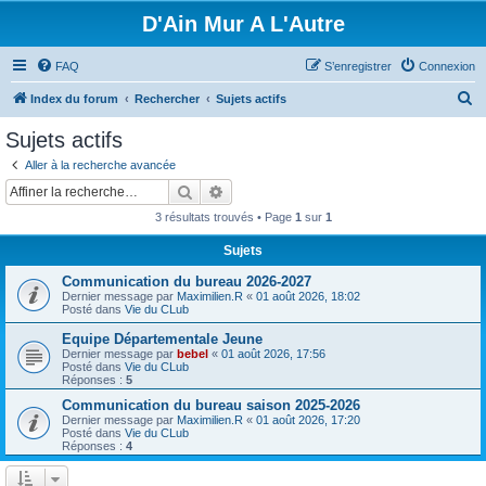
D'Ain Mur A L'Autre
FAQ
S’enregistrer
Connexion
R
Index du forum
Rechercher
Sujets actifs
e
Sujets actifs
c
Aller à la recherche avancée
h
Rechercher
Recherche avancée
e
3 résultats trouvés • Page
1
sur
1
r
Sujets
c
Communication du bureau 2026-2027
h
Dernier message par
Maximilien.R
«
01 août 2026, 18:02
e
Posté dans
Vie du CLub
r
Equipe Départementale Jeune
Dernier message par
bebel
«
01 août 2026, 17:56
Posté dans
Vie du CLub
Réponses :
5
Communication du bureau saison 2025-2026
Dernier message par
Maximilien.R
«
01 août 2026, 17:20
Posté dans
Vie du CLub
Réponses :
4