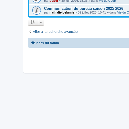
par
bebel
»
30 juin 2026, 15:33
» dans
Vie du CLub
Communication du bureau saison 2025-2026
par
nathalie belamie
»
09 juillet 2025, 10:41
» dans
Vie du 
Aller à la recherche avancée
Index du forum