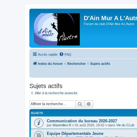
D'Ain Mur A L'Aut
Forum du club D'Ain Mur A L'Autre
Accès rapide
FAQ
Index du forum
Rechercher
Sujets actifs
Sujets actifs
Aller à la recherche avancée
Rechercher
Recherche avancée
SUJETS
Communication du bureau 2026-2027
par
Maximilien.R
»
01 août 2026, 18:02
» dans
Vie du CLub
Equipe Départementale Jeune