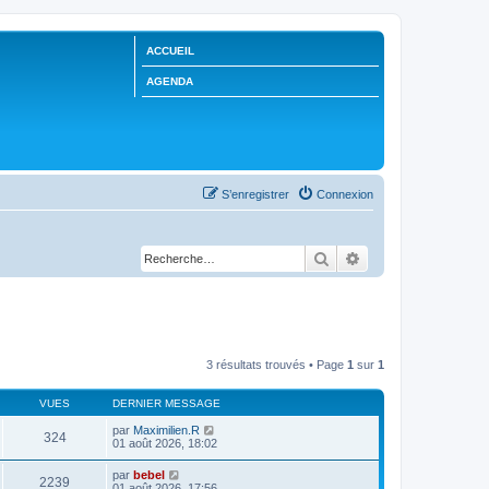
ACCUEIL
AGENDA
S’enregistrer
Connexion
Rechercher
Recherche avancée
3 résultats trouvés • Page
1
sur
1
VUES
DERNIER MESSAGE
par
Maximilien.R
324
01 août 2026, 18:02
par
bebel
2239
01 août 2026, 17:56