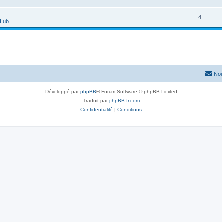
4
CLub
Nou
Développé par
phpBB
® Forum Software © phpBB Limited
Traduit par
phpBB-fr.com
Confidentialité
|
Conditions