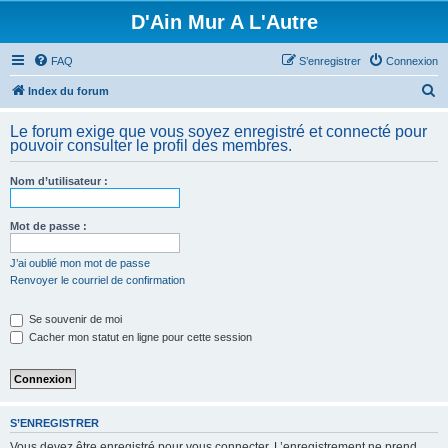
D'Ain Mur A L'Autre
FAQ
S’enregistrer
Connexion
R
Index du forum
e
Le forum exige que vous soyez enregistré et connecté pour
c
pouvoir consulter le profil des membres.
h
Nom d’utilisateur :
e
r
Mot de passe :
c
h
J’ai oublié mon mot de passe
Renvoyer le courriel de confirmation
e
r
Se souvenir de moi
Cacher mon statut en ligne pour cette session
S’ENREGISTRER
Vous devez être enregistré pour vous connecter. L’enregistrement ne prend