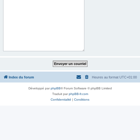
Index du forum
Heures au format
UTC+01:00
Développé par
phpBB
® Forum Software © phpBB Limited
Traduit par
phpBB-fr.com
Confidentialité
|
Conditions