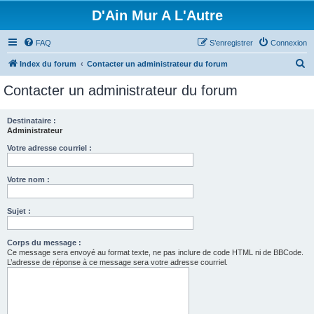
D'Ain Mur A L'Autre
FAQ
S’enregistrer
Connexion
R
Index du forum
Contacter un administrateur du forum
e
Contacter un administrateur du forum
c
h
Destinataire :
Administrateur
e
r
Votre adresse courriel :
c
Votre nom :
h
e
Sujet :
r
Corps du message :
Ce message sera envoyé au format texte, ne pas inclure de code HTML ni de BBCode.
L’adresse de réponse à ce message sera votre adresse courriel.