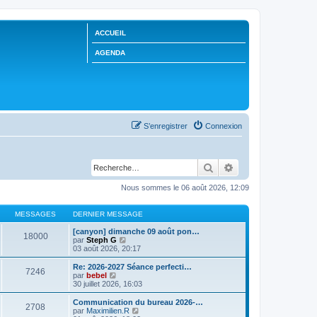
ACCUEIL
AGENDA
S’enregistrer
Connexion
Rechercher
Recherche avancée
Nous sommes le 06 août 2026, 12:09
MESSAGES
DERNIER MESSAGE
[canyon] dimanche 09 août pon…
18000
V
par
Steph G
o
03 août 2026, 20:17
i
r
Re: 2026-2027 Séance perfecti…
7246
l
V
par
bebel
e
o
30 juillet 2026, 16:03
d
i
e
r
Communication du bureau 2026-…
2708
r
l
V
par
Maximilien.R
n
e