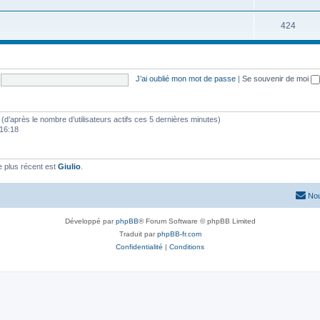
424
J’ai oublié mon mot de passe
|
Se souvenir de moi
tés (d’après le nombre d’utilisateurs actifs ces 5 dernières minutes)
 16:18
 plus récent est
Giulio
.
Nou
Développé par
phpBB
® Forum Software © phpBB Limited
Traduit par
phpBB-fr.com
Confidentialité
|
Conditions