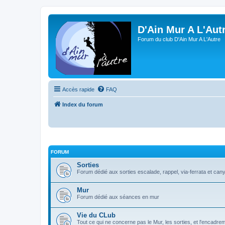
D'Ain Mur A L'Aut
Forum du club D'Ain Mur A L'Autre
Accès rapide
FAQ
Index du forum
FORUM
Sorties
Forum dédié aux sorties escalade, rappel, via-ferrata et can
Mur
Forum dédié aux séances en mur
Vie du CLub
Tout ce qui ne concerne pas le Mur, les sorties, et l'encadre