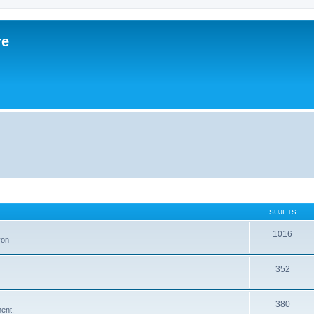
re
SUJETS
1016
yon
352
380
ment.