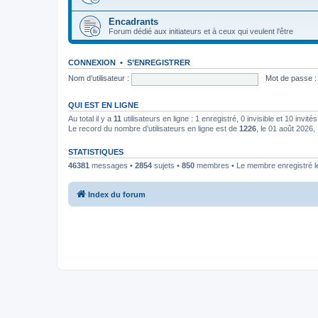
Encadrants
Forum dédié aux initiateurs et à ceux qui veulent l'être
CONNEXION
•
S’ENREGISTRER
Nom d’utilisateur :
Mot de passe :
QUI EST EN LIGNE
Au total il y a
11
utilisateurs en ligne : 1 enregistré, 0 invisible et 10 invi
Le record du nombre d’utilisateurs en ligne est de
1226
, le 01 août 2026,
STATISTIQUES
46381
messages •
2854
sujets •
850
membres • Le membre enregistré le
Index du forum