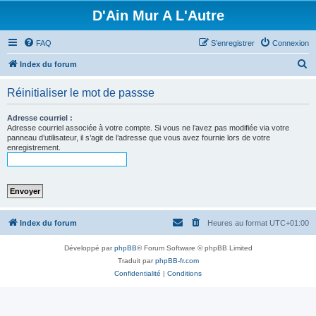
D'Ain Mur A L'Autre
FAQ
S’enregistrer
Connexion
R
Index du forum
e
Réinitialiser le mot de passse
c
h
Adresse courriel :
Adresse courriel associée à votre compte. Si vous ne l’avez pas modifiée via votre
e
panneau d’utilisateur, il s’agit de l’adresse que vous avez fournie lors de votre
enregistrement.
r
c
h
e
r
Index du forum
Heures au format
UTC+01:00
Développé par
phpBB
® Forum Software © phpBB Limited
Traduit par
phpBB-fr.com
Confidentialité
|
Conditions