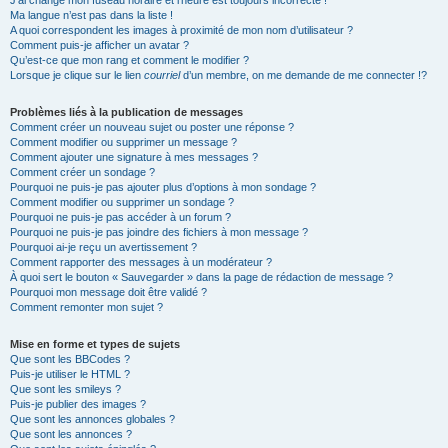
J’ai changé mon fuseau horaire et l’heure est toujours incorrecte !
Ma langue n’est pas dans la liste !
A quoi correspondent les images à proximité de mon nom d’utilisateur ?
Comment puis-je afficher un avatar ?
Qu’est-ce que mon rang et comment le modifier ?
Lorsque je clique sur le lien
courriel
d’un membre, on me demande de me connecter !?
Problèmes liés à la publication de messages
Comment créer un nouveau sujet ou poster une réponse ?
Comment modifier ou supprimer un message ?
Comment ajouter une signature à mes messages ?
Comment créer un sondage ?
Pourquoi ne puis-je pas ajouter plus d’options à mon sondage ?
Comment modifier ou supprimer un sondage ?
Pourquoi ne puis-je pas accéder à un forum ?
Pourquoi ne puis-je pas joindre des fichiers à mon message ?
Pourquoi ai-je reçu un avertissement ?
Comment rapporter des messages à un modérateur ?
À quoi sert le bouton « Sauvegarder » dans la page de rédaction de message ?
Pourquoi mon message doit être validé ?
Comment remonter mon sujet ?
Mise en forme et types de sujets
Que sont les BBCodes ?
Puis-je utiliser le HTML ?
Que sont les smileys ?
Puis-je publier des images ?
Que sont les annonces globales ?
Que sont les annonces ?