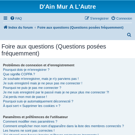
D'Ain Mur A L'Autre
FAQ
S’enregistrer
Connexion
Index du forum
Foire aux questions (Questions posées fréquemment)
R
e
Foire aux questions (Questions posées
c
fréquemment)
h
e
Problèmes de connexion et d’enregistrement
Pourquoi dois-je m’enregistrer ?
r
Que signifie COPPA ?
c
Je souhaite m’enregistrer, mais je n’y parviens pas !
Je suis enregistré mais je ne peux pas me connecter !
h
Pourquoi ne puis-je pas me connecter ?
Je me suis enregistré par le passé mais je ne peux plus me connecter ?!
e
J’ai perdu mon mot de passe !
r
Pourquoi suis-je automatiquement déconnecté ?
À quoi sert « Supprimer les cookies » ?
Paramètres et préférences de l’utilisateur
Comment modifier mes paramètres ?
Comment empêcher mon nom d’apparaître dans la liste des membres connectés ?
Les heures ne sont pas correctes !