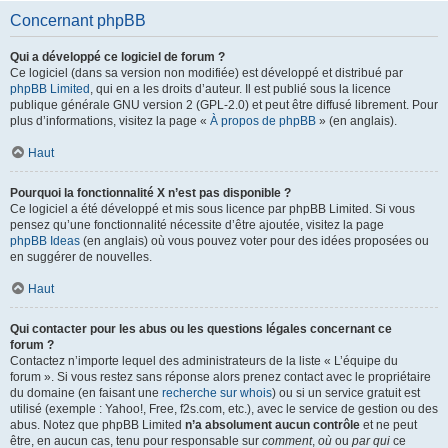
Concernant phpBB
Qui a développé ce logiciel de forum ?
Ce logiciel (dans sa version non modifiée) est développé et distribué par
phpBB Limited
, qui en a les droits d’auteur. Il est publié sous la licence
publique générale GNU version 2 (GPL-2.0) et peut être diffusé librement. Pour
plus d’informations, visitez la page «
À propos de phpBB
» (en anglais).
Haut
Pourquoi la fonctionnalité X n’est pas disponible ?
Ce logiciel a été développé et mis sous licence par phpBB Limited. Si vous
pensez qu’une fonctionnalité nécessite d’être ajoutée, visitez la page
phpBB Ideas
(en anglais) où vous pouvez voter pour des idées proposées ou
en suggérer de nouvelles.
Haut
Qui contacter pour les abus ou les questions légales concernant ce
forum ?
Contactez n’importe lequel des administrateurs de la liste « L’équipe du
forum ». Si vous restez sans réponse alors prenez contact avec le propriétaire
du domaine (en faisant une
recherche sur whois
) ou si un service gratuit est
utilisé (exemple : Yahoo!, Free, f2s.com, etc.), avec le service de gestion ou des
abus. Notez que phpBB Limited
n’a absolument aucun contrôle
et ne peut
être, en aucun cas, tenu pour responsable sur
comment
,
où
ou
par qui
ce