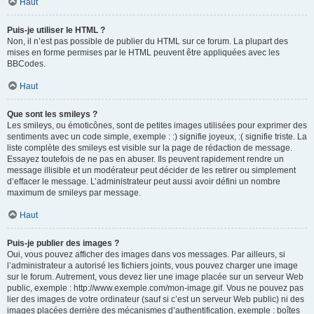
Haut
Puis-je utiliser le HTML ?
Non, il n’est pas possible de publier du HTML sur ce forum. La plupart des
mises en forme permises par le HTML peuvent être appliquées avec les
BBCodes.
Haut
Que sont les smileys ?
Les smileys, ou émoticônes, sont de petites images utilisées pour exprimer des
sentiments avec un code simple, exemple : :) signifie joyeux, :( signifie triste. La
liste complète des smileys est visible sur la page de rédaction de message.
Essayez toutefois de ne pas en abuser. Ils peuvent rapidement rendre un
message illisible et un modérateur peut décider de les retirer ou simplement
d’effacer le message. L’administrateur peut aussi avoir défini un nombre
maximum de smileys par message.
Haut
Puis-je publier des images ?
Oui, vous pouvez afficher des images dans vos messages. Par ailleurs, si
l’administrateur a autorisé les fichiers joints, vous pouvez charger une image
sur le forum. Autrement, vous devez lier une image placée sur un serveur Web
public, exemple : http://www.exemple.com/mon-image.gif. Vous ne pouvez pas
lier des images de votre ordinateur (sauf si c’est un serveur Web public) ni des
images placées derrière des mécanismes d’authentification, exemple : boîtes